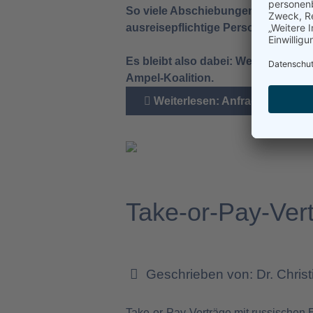
So viele Abschiebungen sind im v
ausreisepflichtige Personen befind
Es bleibt also dabei: Wer illegal n
Ampel-Koalition.
Weiterlesen: Anfrage im Bund
Take-or-Pay-Vert
Geschrieben von:
Dr. Chris
Take-or-Pay-Verträge mit russischen 