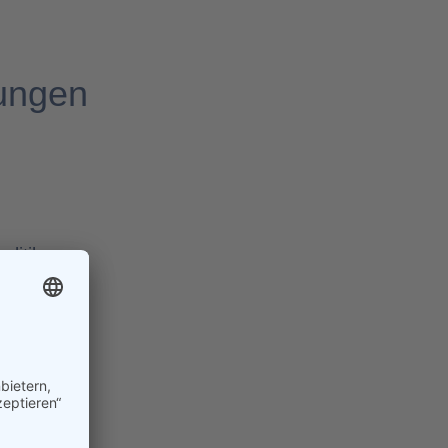
ungen
olitik