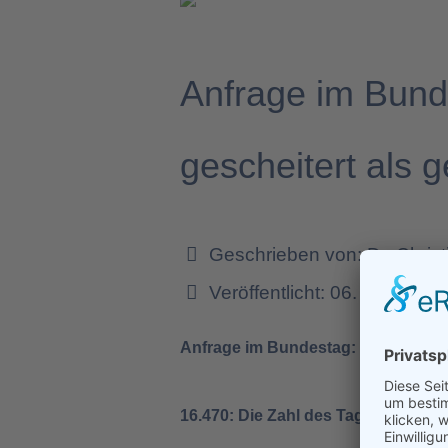
Anfrage im Bun
gescheitert als g
Geschrieben von:
Dr. Chris
Veröffentlicht: 06. Mai 2022
Anfrage im Bundestag: 2021 mehr 
16.470: Die Zahl des Tages.