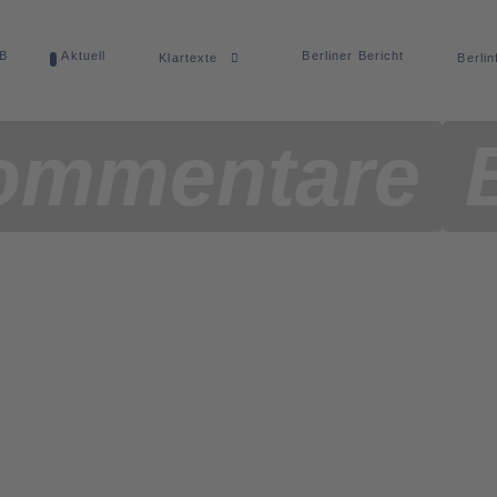
dB
Aktuell
Berliner Bericht
Klartexte
Berlin
ommentare