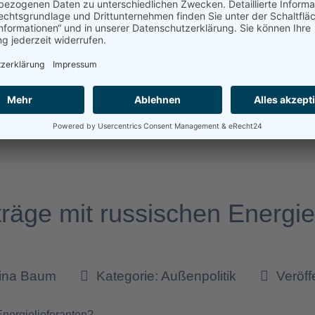
ergangenen Jahr gescheitert. Im Gegenzug wurden 11.982 A
en sich in Deutschland. Das ergab eine Anfrage der AfD-B
ach Deutschland einreist, der kann bleiben. Das ist die Bila
estag: 2021 mehr Abschiebungen gescheitert als geglückt
räge mit russischen Energie
tina Baum
Kategorie:
Außenpolitik
Veröff
Energielieferanten?