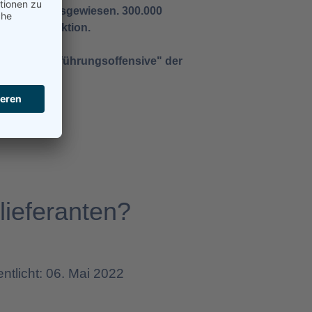
usländer ausgewiesen. 300.000
undestagsfraktion.
nz der "#Rückführungsoffensive" der
lieferanten?
entlicht: 06. Mai 2022