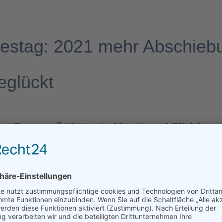
destag: 2021 mehr Abschieb
eglückt
tina Baum
Kategorie:
Migrations- & Flüchtlingsp
Abschiebungen gescheitert als geglückt