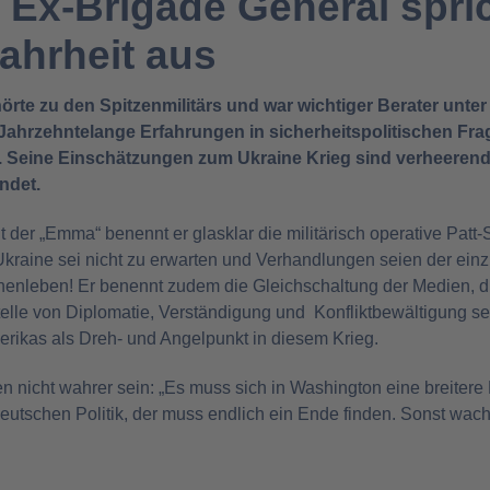
 Ex-Brigade General spric
hrheit aus
örte zu den Spitzenmilitärs und war wichtiger Berater unte
 Jahrzehntelange Erfahrungen in sicherheitspolitischen Fr
Seine Einschätzungen zum Ukraine Krieg sind verheerend
ndet.
der „Emma“ benennt er glasklar die militärisch operative Patt-Si
r Ukraine sei nicht zu erwarten und Verhandlungen seien der ein
henleben! Er benennt zudem die Gleichschaltung der Medien, 
telle von Diplomatie, Verständigung und Konfliktbewältigung setz
merikas als Dreh- und Angelpunkt in diesem Krieg.
 nicht wahrer sein: „Es muss sich in Washington eine breitere 
 deutschen Politik, der muss endlich ein Ende finden. Sonst wa