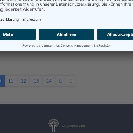
0
11
12
13
14
Dr. Christina Baum