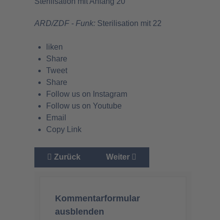
Sterilisation mit Anfang 20
ARD/ZDF - Funk:
Sterilisation mit 22
liken
Share
Tweet
Share
Follow us on Instagram
Follow us on Youtube
Email
Copy Link
Vorheriger Beitrag: Pädophilenexperte eröffne
Nächster Beitrag: Kranke „Elt
Zurück
Weiter
Kommentarformular
ausblenden