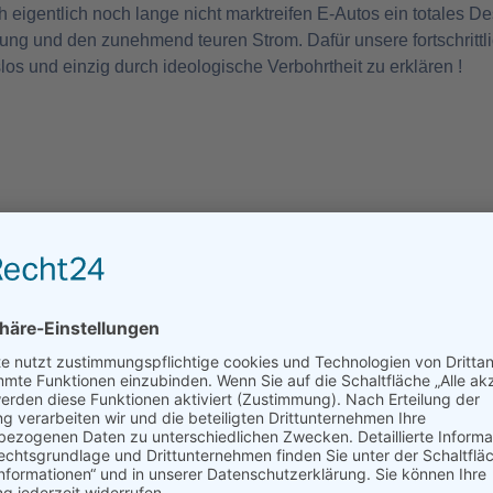
eigentlich noch lange nicht marktreifen E-Autos ein totales D
istung und den zunehmend teuren Strom. Dafür unsere fortschri
los und einzig durch ideologische Verbohrtheit zu erklären !