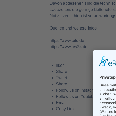
Davon abgesehen sind die technisch 
Ladezeiten, die geringe Batteriele
Not zu vernichten ist verantwortungs
Quellen und weitere Infos:
https://www.bild.de
https://www.bw24.de
liken
Share
Tweet
Share
Follow us on Instagram
Follow us on Youtube
Email
Copy Link