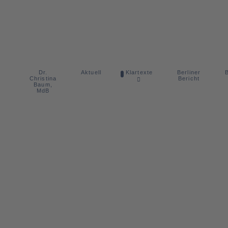
Dr.
Berliner
Aktuell
Klartexte
B
Christina
Bericht
Baum,
MdB