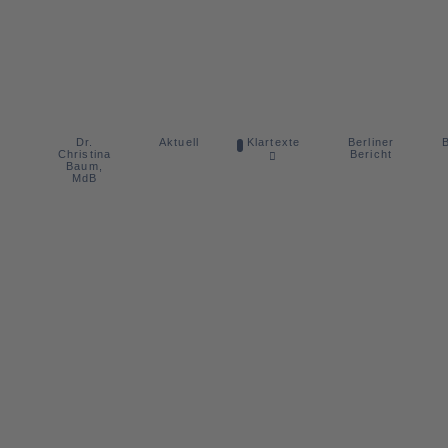
Dr.
Berliner
Aktuell
Klartexte
B
Christina
Bericht
Baum,
MdB