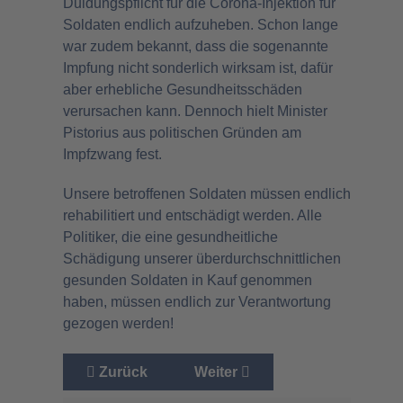
Duldungspflicht für die Corona-Injektion für
Soldaten endlich aufzuheben. Schon lange
war zudem bekannt, dass die sogenannte
Impfung nicht sonderlich wirksam ist, dafür
aber erhebliche Gesundheitsschäden
verursachen kann. Dennoch hielt Minister
Pistorius aus politischen Gründen am
Impfzwang fest.
Unsere betroffenen Soldaten müssen endlich
rehabilitiert und entschädigt werden. Alle
Politiker, die eine gesundheitliche
Schädigung unserer überdurchschnittlichen
gesunden Soldaten in Kauf genommen
haben, müssen endlich zur Verantwortung
gezogen werden!
Vorheriger Beitrag: Bayerisches Ärzteblatt erk
Nächster Beitrag: Faktencheck
Zurück
Weiter