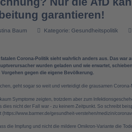
chnung? Nur die AfD kan
beitung garantieren!
istina Baum
Kategorie:
Gesundheitspolitik
fatalen Corona-Politik sieht wahrlich anders aus. Das wa
Hauptverursacher wurden geladen und wie erwartet, schiebe
es Vorgehen gegen die eigene Bevölkerung.
lichen, geht sogar so weit und verteidigt die grausamen Coro
r kaum Symptome zeigten, trotzdem aber zum Infektionsgescheh
 dies nicht der Fall war - zu keinem Zeitpunkt. So schreibt bei
 (
https://www.barmer.de/gesundheit-verstehen/medizin/coronav
dass die Impfung und nicht die mildere Omikron-Variante die T