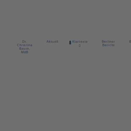
Dr.
Berliner
Aktuell
Klartexte
B
Christina
Bericht
Baum,
MdB