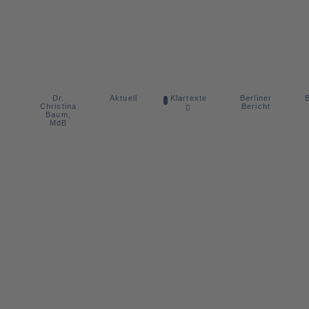
Dr.
Berliner
Aktuell
Klartexte
B
Christina
Bericht
Baum,
MdB