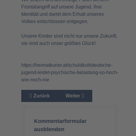
Frontalangriff auf unsere Jugend, ihre
Identität und damit dem Erhalt unseres
Volkes entschlossen entgegen.
Unsere Kinder sind nicht nur unsere Zukunft,
sie sind auch unser größtes Glück!
https://heimatkurier.at/schuldkult/deutsche-
jugend-leidet-psychische-belastung-so-hoch-
wie-noch-nie
Vorheriger Beitrag: Operiert bald die KI?
Nächster Beitrag: Freie Thera
Zurück
Weiter
Kommentarformular
ausblenden