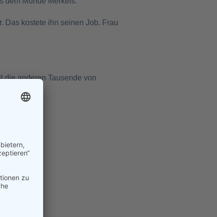
 aus dem Munde Merkels.
. Das kostete ihn seinen Job. Frau
ll die anderen Tausende von