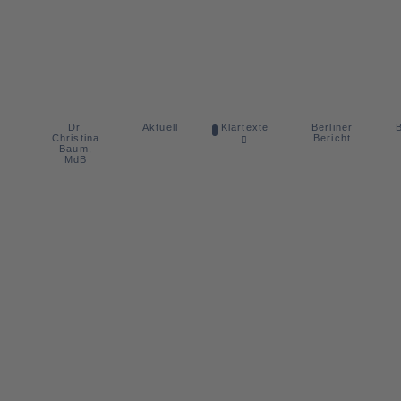
Dr.
Berliner
Aktuell
Klartexte
B
Christina
Bericht
Baum,
MdB