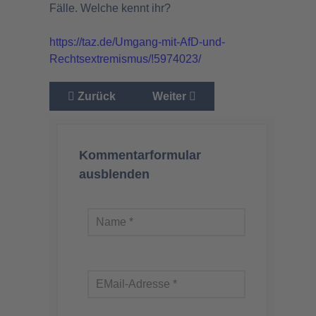
Fälle. Welche kennt ihr?
https://taz.de/Umgang-mit-AfD-und-
Rechtsextremismus/!5974023/
Vorheriger Beitrag: Der fragwürdige Kampf geg
Nächster Beitrag: Ihr Heuchler
Zurück
Weiter
Kommentarformular
ausblenden