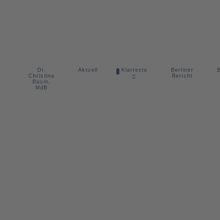
Dr.
Berliner
Aktuell
Klartexte
B
Christina
Bericht
Baum,
MdB