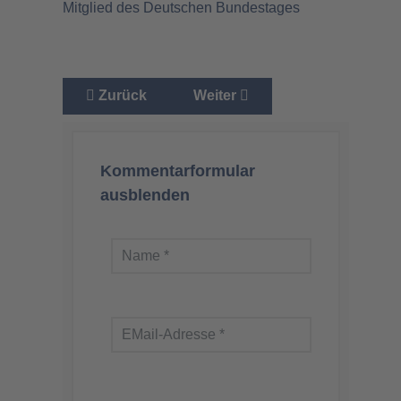
Mitglied des Deutschen Bundestages
Vorheriger Beitrag: Ja, die AfD tritt für ein w
Nächster Beitrag: An Lächerli
Zurück
Weiter
Kommentarformular
ausblenden