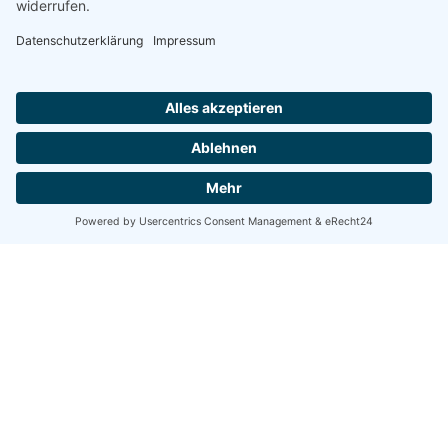
Share
Share