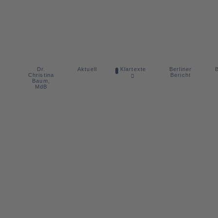
Dr.
Berliner
Aktuell
Klartexte
B
Christina
Bericht
Baum,
MdB