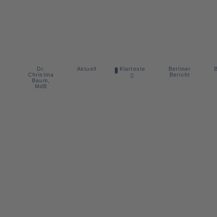
Dr.
Berliner
Aktuell
Klartexte
B
Christina
Bericht
Baum,
MdB