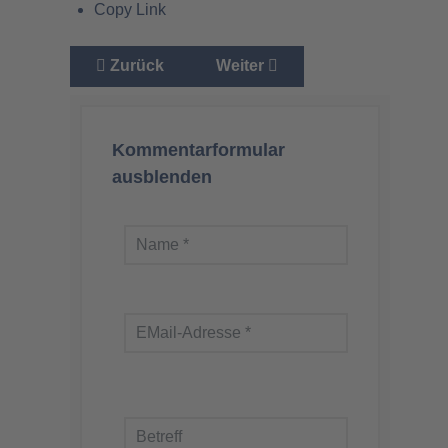
Copy Link
Vorheriger Beitrag: Grüne Sabotage an Deutsc
Nächster Beitrag: Der Wahnsin
Zurück
Weiter
Kommentarformular
ausblenden