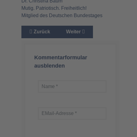
Dr. Christina Baum
Mutig. Patriotisch. Freiheitlich!
Mitglied des Deutschen Bundestages
Vorheriger Beitrag: Remigration sofort- nur so 
Nächster Beitrag: Trumps Ma
Zurück
Weiter
Kommentarformular
ausblenden