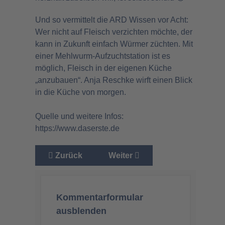
Und so vermittelt die ARD Wissen vor Acht:
Wer nicht auf Fleisch verzichten möchte, der
kann in Zukunft einfach Würmer züchten. Mit
einer Mehlwurm-Aufzuchtstation ist es
möglich, Fleisch in der eigenen Küche
„anzubauen“. Anja Reschke wirft einen Blick
in die Küche von morgen.
Quelle und weitere Infos:
https://www.daserste.de
Vorheriger Beitrag: SPD pervers - aber keine 
Nächster Beitrag: Wir haben Pl
Zurück
Weiter
Kommentarformular
ausblenden