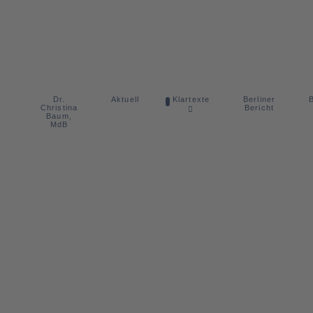
Dr.
Berliner
Aktuell
Klartexte
B
Christina
Bericht
Baum,
MdB