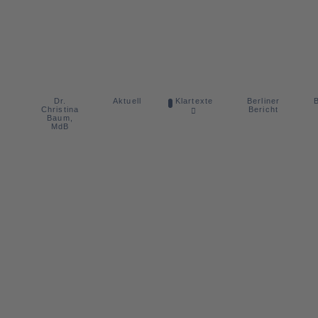
Dr.
Berliner
Aktuell
Klartexte
B
Christina
Bericht
Baum,
MdB