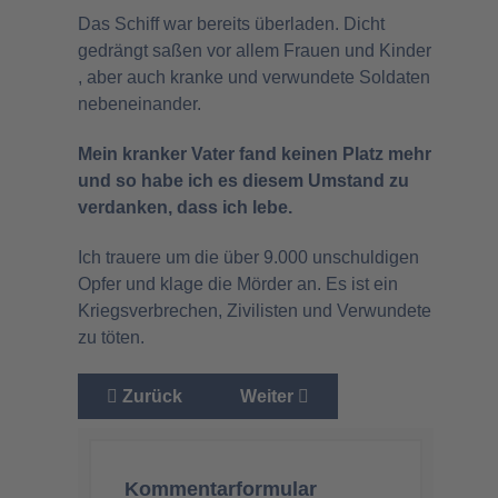
Das Schiff war bereits überladen. Dicht
gedrängt saßen vor allem Frauen und Kinder
, aber auch kranke und verwundete Soldaten
nebeneinander.
Mein kranker Vater fand keinen Platz mehr
und so habe ich es diesem Umstand zu
verdanken, dass ich lebe.
Ich trauere um die über 9.000 unschuldigen
Opfer und klage die Mörder an. Es ist ein
Kriegsverbrechen, Zivilisten und Verwundete
zu töten.
Vorheriger Beitrag: Amtsenthebung in Weimar:
Nächster Beitrag: CDU lehnt
Zurück
Weiter
Kommentarformular