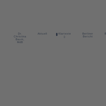
Dr.
Berliner
Aktuell
Klartexte
B
Christina
Bericht
Baum,
MdB