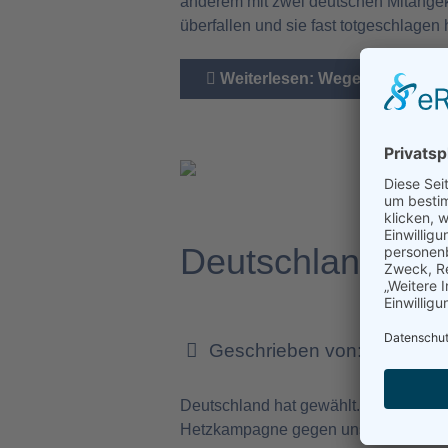
anderem mit zwei deutschen Mitangekl
überfallen und sie fast totgeschlagen
Weiterlesen: Wegen versuchte
Deutschland hat 
Geschrieben von:
Dr. Chris
Deutschland hat gewählt. Und auch we
Hetzkampagne gegen unsere Partei zu