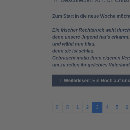
Geschrieben von:
Dr. Chris
Zum Start in die neue Woche möcht
Ein frischer Rechtsruck weht durch
denn unsere Jugend hat´s erkannt,
und wählt nun blau,
denn sie ist schlau.
Gebraucht mutig ihren eigenen Ver
um zu retten ihr geliebtes Vaterland
Weiterlesen: Ein Hoch auf un
1
2
3
4
5
6