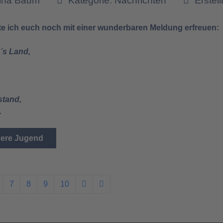
tina Baum
Kategorie:
Nachrichten
Erstell
e ich euch noch mit einer wunderbaren Meldung erfreuen:
´s Land,
stand,
.
sere Jugend
7
8
9
10