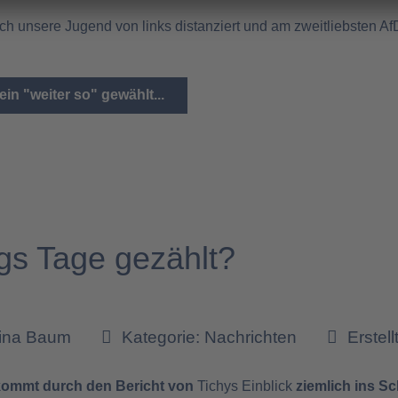
 sich unsere Jugend von links distanziert und am zweitliebsten 
in "weiter so" gewählt...
s Tage gezählt?
tina Baum
Kategorie:
Nachrichten
Erstell
 kommt durch den Bericht von
Tichys Einblick
ziemlich ins S