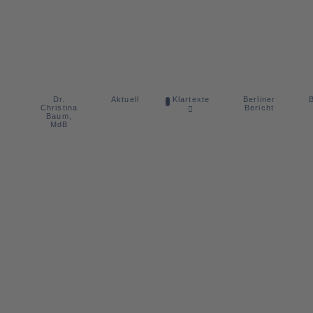
Dr.
Berliner
Aktuell
Klartexte
B
Christina
Bericht
Baum,
MdB