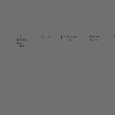
Dr.
Berliner
Aktuell
Klartexte
B
Christina
Bericht
Baum,
MdB