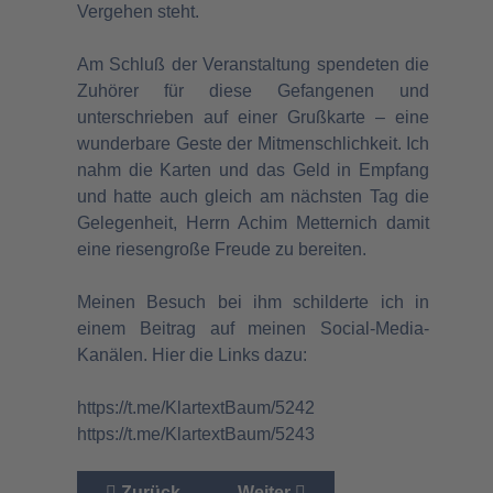
Vergehen steht.
Am Schluß der Veranstaltung spendeten die
Zuhörer für diese Gefangenen und
unterschrieben auf einer Grußkarte – eine
wunderbare Geste der Mitmenschlichkeit. Ich
nahm die Karten und das Geld in Empfang
und hatte auch gleich am nächsten Tag die
Gelegenheit, Herrn Achim Metternich damit
eine riesengroße Freude zu bereiten.
Meinen Besuch bei ihm schilderte ich in
einem Beitrag auf meinen Social-Media-
Kanälen. Hier die Links dazu:
https://t.me/KlartextBaum/5242
https://t.me/KlartextBaum/5243
Vorheriger Beitrag: Veranstaltung der Landtag
Nächster Beitrag: Politische In
Zurück
Weiter