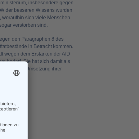
tsministerium, insbesondere gegen
d. Wider besseren Wissens wurden
, woraufhin sich viele Menschen
ogar verstorben sind.
gegen den Paragraphen 8 des
aftatbestände in Betracht kommen.
ft wegen dem Erstarken der AfD
rs bedarf. Sie hat sich damit als
shalb ist die Umsetzung ihrer