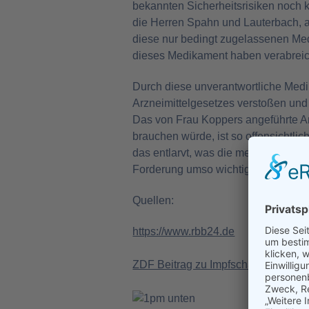
bekannten Sicherheitsrisiken noch 
die Herren Spahn und Lauterbach, a
diese nur bedingt zugelassenen Med
dieses Medikament haben verabreich
Durch diese unverantwortliche Me
Arzneimittelgesetzes verstoßen und 
Das von Frau Koppers angeführte A
brauchen würde, ist so offensichtlic
das entlarvt, was die meisten Staats
Forderung umso wichtiger.“
Quellen:
https://www.rbb24.de
ZDF Beitrag zu Impfschäden und Ha