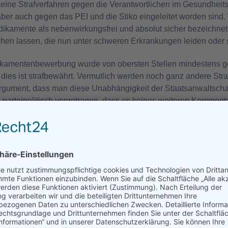
keine Strafverfahren gegen die Verantwortlichen im Gesundhei
ber auch gegen das PEI und die Stiko eingeleitet worden sin
ikamente als nebenwirkungsfrei und absolut sicher bezeichnet
en lassen, die nun unter schweren Erkrankungen leiden oder s
dikamentenbewerbung wurde von obersten Stellen mindestens 
dies ist strafbewährt. Vermutlich werden noch ganz andere Str
rgument, dass man diese Unabhängigkeit der Staatsanwaltscha
h parteipolitisch vorgetragen, dass es keines weiteren Kommenta
anwälte in dieser Zeit sind – Vasallen der Innenministerien. De
ftung, ab Minute 9
: