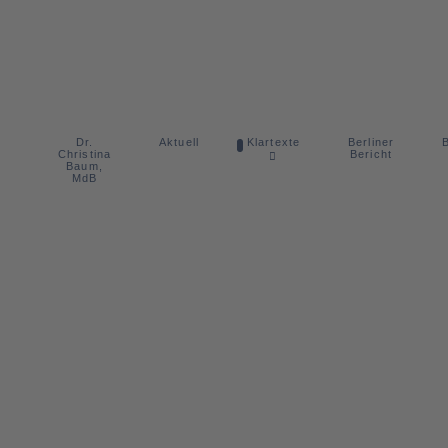
Dr.
Berliner
Aktuell
Klartexte
B
Christina
Bericht
Baum,
MdB