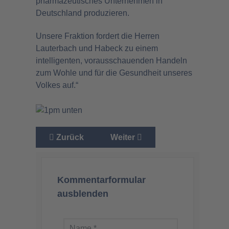
pharmazeutisches Unternehmen in
Deutschland produzieren.
Unsere Fraktion fordert die Herren
Lauterbach und Habeck zu einem
intelligenten, vorausschauenden Handeln
zum Wohle und für die Gesundheit unseres
Volkes auf.“
Vorheriger Beitrag: Bundesverdienstkreuz für
Nächster Beitrag: Post-Vac-Be
Zurück
Weiter
Kommentarformular
ausblenden