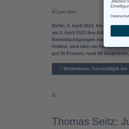
Berlin, 5. April 2023. Als erstes B
am 3. April 2023 ihre Arbeit aufna
Beeinträchtigungen nach der Corona
Hotline, wird über ein hohes Aufk
gut 30 Prozent, rund 95 Gespräc
Weiterlesen: Geschädigte der
Thomas Seitz: Ju