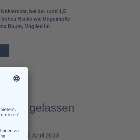
Universität, bei der rund 1,5
o hohes Risiko wie Ungeimpfte
ina Baum, Mitglied im
n
Stich gelassen
Erstellt: 05. April 2023