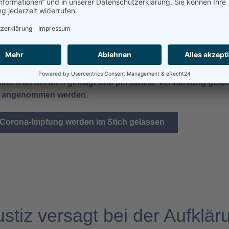
undesland hat Bayern eine eigene Hotline für Geschädigte de
hm. Hier können Betroffene, die unter dem Post-Vac-Syndro
-Impfung leiden, anrufen und ihre Probleme schildern. Ber
ommen an Anrufen geklagt und personelle Verstärkung gefor
he, angenommen werden.
 Corona-Impfung werden im Stich gelassen
stiz versagt bei der Aufklä