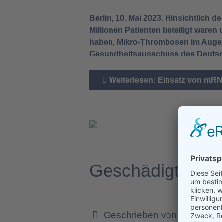
Berlin, 10. Mai 2023. Hinsichtlich d
Millionen Patienten beteiligt ware
haben, Mikro-Thrombosen im Auge z
Gesundheitsausschuss des Deuts
Weiterlesen: Einsatz von mRN
Geschädigte der
Geschrieben von:
Dr. Chris