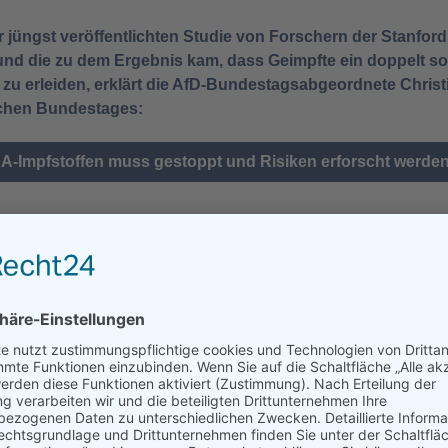
er jüngst veröffentlichten Studie von Forschern der Stanford 
n und die zu dem Ergebnis kam, dass Geimpfte ein doppelt s
u erleiden, erklärt die AfD-Bundestagsabgeordnete Christ
chen Bundestages:
A-Impfstoffen muss gestoppt und Risiken erforscht werde
 Corona-Impfung werden im 
tina Baum
Kategorie:
Pressemitteilungen