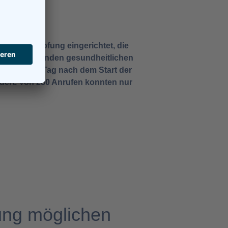
r Corona-Impfung eingerichtet, die
m mit anhaltenden gesundheitlichen
eits einen Tag nach dem Start der
dert. Von 280 Anrufen konnten nur
rung möglichen