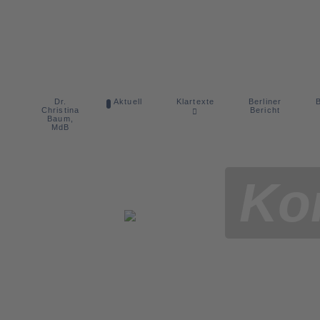
Dr.
Berliner
Aktuell
Klartexte
B
Christina
Bericht
Baum,
MdB
Ko