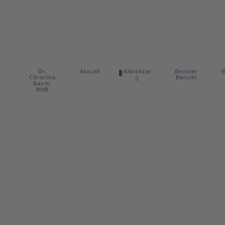
Dr.
Berliner
Aktuell
Klartexte
B
Christina
Bericht
Baum,
MdB