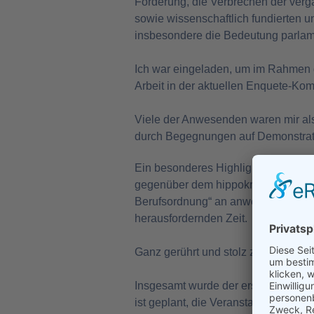
Forderung, die Verbrechen der verg
sowie wissenschaftlich fundierten 
insbesondere die Bedeutung parla
Ich war eingeladen, um im Rahmen d
Arbeit in der aktuellen Enquete-Ko
Viele der Anwesenden waren mir al
durch Begegnungen auf Demonstrat
Ein besonderes Highlight war die Ü
gegenüber dem hippokratischen Eid,
Berufsordnung“ an anwesende, aber 
herausfordernden Zeit.
Ganz gerührt und stolz zugleich war
Insgesamt wurde der erste Fahrenba
ist geplant, die Veranstaltung künfti