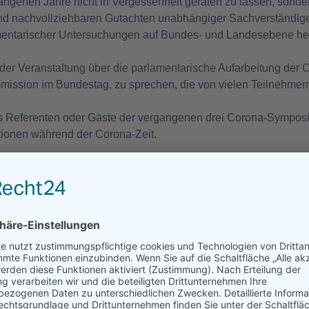
angenen Jahre nicht in Vergessenheit geraten zu lassen, sonder
und nachvollziehbaren Gutachten unabhängiger Sachverständige
mentarischer Untersuchungen auf Bundes- und Landesebene h
er Veranstaltung über die parlamentarische Aufarbeitung der C
mmission im Bundestag, zu sprechen, die von vielen Teilnehmern
s Referenten oder Gäste der vergangenen drei Corona-Sympos
ionen während der Corona-Zeit.
berreichung von Urkunden „für Mut und Aufrichtigkeit, Treue u
 dem Genfer Gelöbnis, dem Nürnberger Kodex sowie für die vorb
auch an bereits verstorbene Kollegen zur Ehrung ihres schwier
 ich, da auch ich mit einer solchen Urkunde bedacht wurde.
cher Ärztekongress als sehr gelungen, intensiv und zukunftsw
g regelmäßig stattfinden zu lassen.