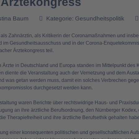
 Ärztekongress
istina Baum
Kategorie:
Gesundheitspolitik
h als Zahnärztin, als Kritikerin der Coronamaßnahmen und insb
ied im Gesundheitsausschuss und in der Corona-Enquetekomm
cher Ärztekongress teil.
gten Ärzte in Deutschland und Europa standen im Mittelpunkt de
n diente die Veranstaltung auch der Vernetzung und dem Austau
nd was getan werden muss, damit ein solches Verbrechen gegen
 kompromisslos durchgesetzt werden kann.
staltung waren Berichte über rechtswidrige Haus- und Praxisdu
ugung an ihre ärztliche Berufsordnung, den Nürnberger Kodex,
ie Therapiefreiheit und ihre ärztliche Berufsethik gehalten hab
ung einer konsequenten politischen und gesellschaftlichen Auf