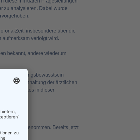
n diese mit klaren Fragestellungen
r zu analysieren. Dabei wurde
ervorgehoben.
orona-Zeit, insbesondere über die
 aufmerksam verfolgt wird.
ien bekannt, andere wiederum
nd Verantwortungsbewusstsein
ildliche Einhaltung der ärztlichen
igen Einsatzes in dieser
eisend wahrgenommen. Bereits jetzt