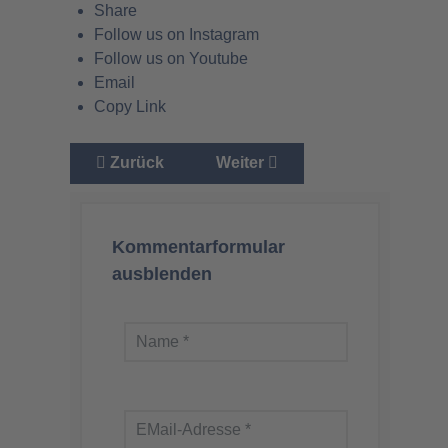
Share
Follow us on Instagram
Follow us on Youtube
Email
Copy Link
Vorheriger Beitrag: Strafanzeige gegen Verant
Nächster Beitrag: Mein Apell an
Zurück
Weiter
Kommentarformular
ausblenden