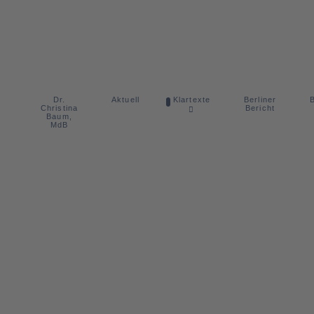
Dr.
Berliner
Aktuell
Klartexte
B
Christina
Bericht
Baum,
MdB