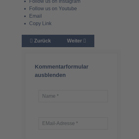
Follow us on Instagram
Follow us on Youtube
Email
Copy Link
Vorheriger Beitrag: Weiter Masken tragen aus 
Nächster Beitrag: Die sogenan
Zurück
Weiter
Kommentarformular
ausblenden