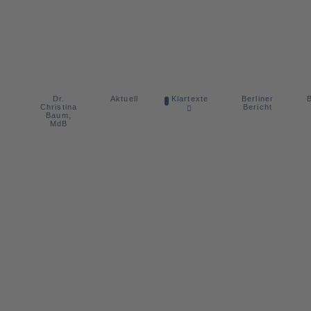
Dr.
Berliner
Aktuell
Klartexte
B
Christina
Bericht
Baum,
MdB