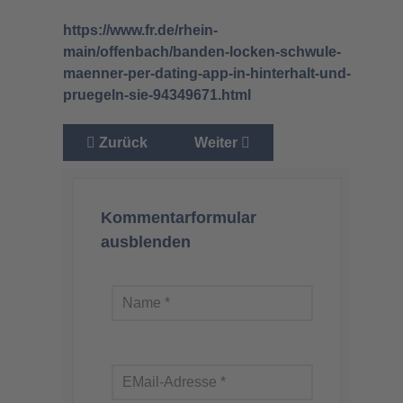
https://www.fr.de/rhein-
main/offenbach/banden-locken-schwule-
maenner-per-dating-app-in-hinterhalt-und-
pruegeln-sie-94349671.html
Vorheriger Beitrag: 250.000 Vergewaltigunge
Nächster Beitrag: Die muslimi
Zurück
Weiter
Kommentarformular
ausblenden