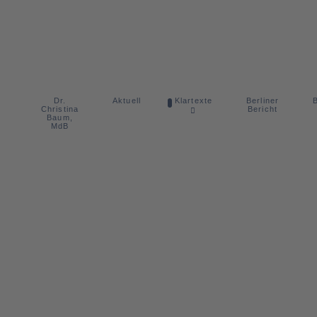
Dr.
Berliner
Aktuell
Klartexte
B
Christina
Bericht
Baum,
MdB