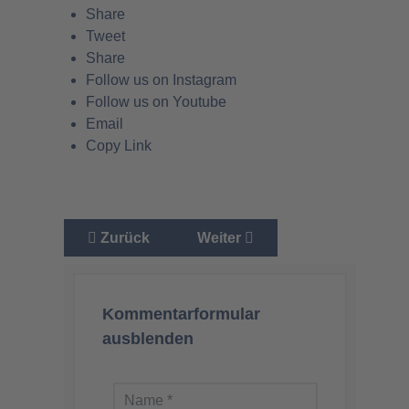
Share
Tweet
Share
Follow us on Instagram
Follow us on Youtube
Email
Copy Link
Vorheriger Beitrag: Vorwärts Genossen, es ge
Nächster Beitrag: Sparen an de
Zurück
Weiter
Kommentarformular
ausblenden