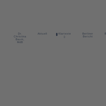
Dr.
Berliner
Aktuell
Klartexte
B
Christina
Bericht
Baum,
MdB