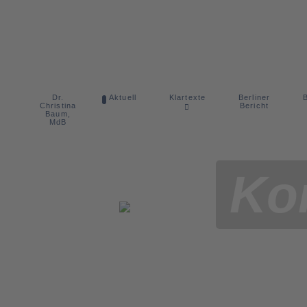
Dr.
Berliner
Aktuell
Klartexte
B
Christina
Bericht
Baum,
MdB
Ko