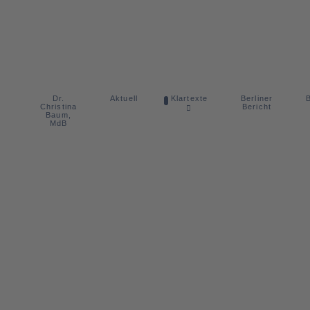
Dr.
Berliner
Aktuell
Klartexte
B
Christina
Bericht
Baum,
MdB