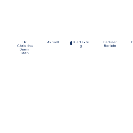
Dr.
Berliner
Aktuell
Klartexte
B
Christina
Bericht
Baum,
MdB