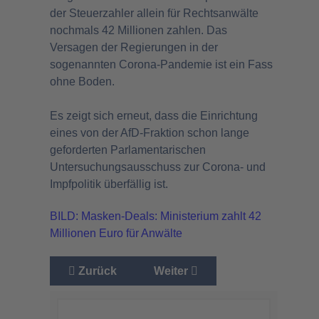
der Steuerzahler allein für Rechtsanwälte
nochmals 42 Millionen zahlen. Das
Versagen der Regierungen in der
sogenannten Corona-Pandemie ist ein Fass
ohne Boden.
Es zeigt sich erneut, dass die Einrichtung
eines von der AfD-Fraktion schon lange
geforderten Parlamentarischen
Untersuchungsausschuss zur Corona- und
Impfpolitik überfällig ist.
BILD: Masken-Deals: Ministerium zahlt 42
Millionen Euro für Anwält
e
Vorheriger Beitrag: „Neues“ aus dem Gesund
Nächster Beitrag: Insektenpulv
Zurück
Weiter