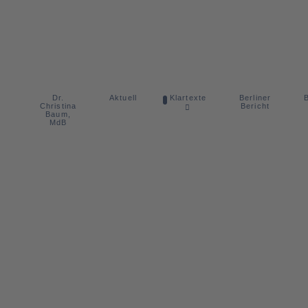
Dr.
Berliner
Aktuell
Klartexte
B
Christina
Bericht
Baum,
MdB