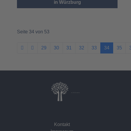
in Würzburg
Seite 34 von 53
29
30
31
32
33
34
35
Dr. Christina Baum
Kontakt