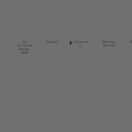
Dr.
Berliner
Aktuell
Klartexte
B
Christina
Bericht
Baum,
MdB