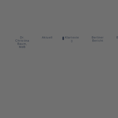
Dr.
Berliner
Aktuell
Klartexte
B
Christina
Bericht
Baum,
MdB