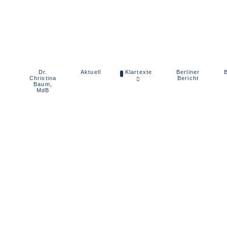
Dr.
Berliner
Aktuell
Klartexte
B
Christina
Bericht
Baum,
MdB