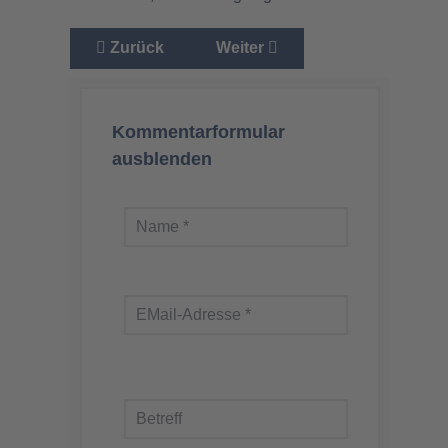
Vorheriger Beitrag: Eine unglaubliche Geschich
Nächster Beitrag: Eine unglaub
Zurück
Weiter
Kommentarformular
ausblenden