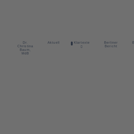
Dr.
Berliner
Aktuell
Klartexte
B
Christina
Bericht
Baum,
MdB