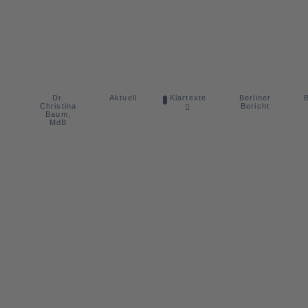
Dr.
Berliner
Aktuell
Klartexte
B
Christina
Bericht
Baum,
MdB