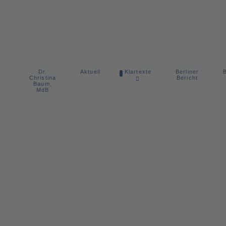
Dr.
Berliner
Aktuell
Klartexte
B
Christina
Bericht
Baum,
MdB