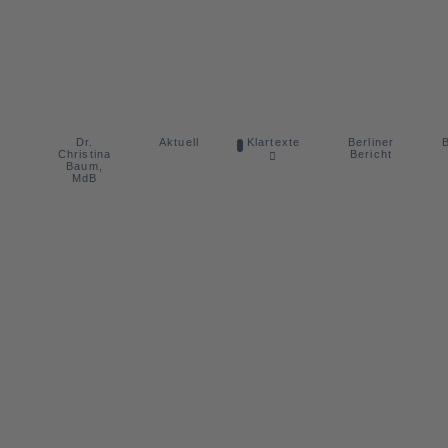
Dr.
Berliner
Aktuell
Klartexte
B
Christina
Bericht
Baum,
MdB