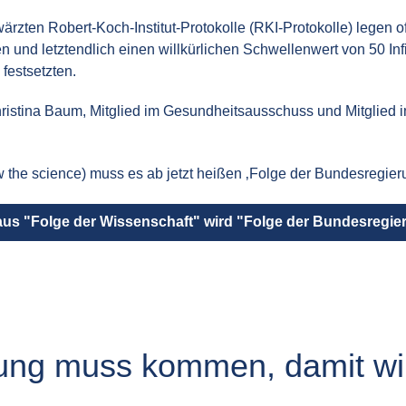
wärzten Robert-Koch-Institut-Protokolle (RKI-Protokolle) legen 
nd letztendlich einen willkürlichen Schwellenwert von 50 Infiz
estsetzten.
Christina Baum, Mitglied im Gesundheitsausschuss und Mitglied
ow the science) muss es ab jetzt heißen ‚Folge der Bundesregieru
 aus "Folge der Wissenschaft" wird "Folge der Bundesregie
ung muss kommen, damit wi