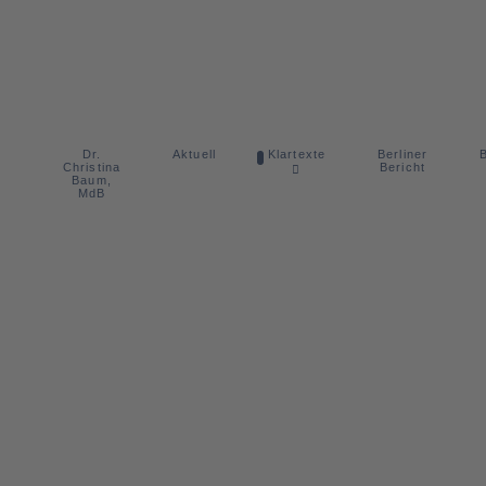
Dr.
Berliner
Aktuell
Klartexte
B
Christina
Bericht
Baum,
MdB