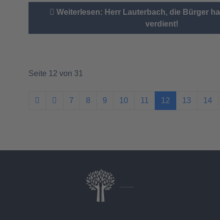
Weiterlesen: Herr Lauterbach, die Bürger h
verdient!
Seite 12 von 31
7
8
9
10
11
12
13
14
Dr. Christina Baum