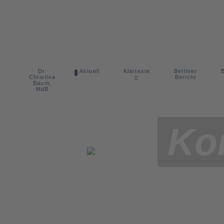
Dr.
Berliner
Aktuell
Klartexte
B
Christina
Bericht
Baum,
MdB
Ko