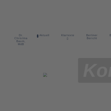
Dr.
Berliner
Aktuell
Klartexte
B
Christina
Bericht
Baum,
MdB
Ko