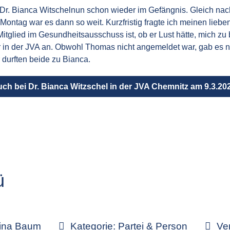
n Dr. Bianca Witschelnun schon wieder im Gefängnis. Gleich nach
ntag war es dann so weit. Kurzfristig fragte ich meinen liebe
glied im Gesundheitsausschuss ist, ob er Lust hätte, mich zu 
r in der JVA an. Obwohl Thomas nicht angemeldet war, gab es 
 durften beide zu Bianca.
ch bei Dr. Bianca Witzschel in der JVA Chemnitz am 9.3.20
ü
tina Baum
Kategorie:
Partei & Person
Ver