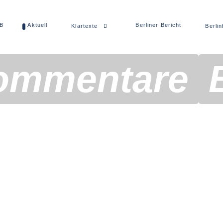
dB
Aktuell
Berliner Bericht
Klartexte
Berlin
ommentare