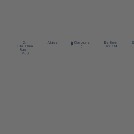
Dr.
Berliner
Aktuell
Klartexte
B
Christina
Bericht
Baum,
MdB